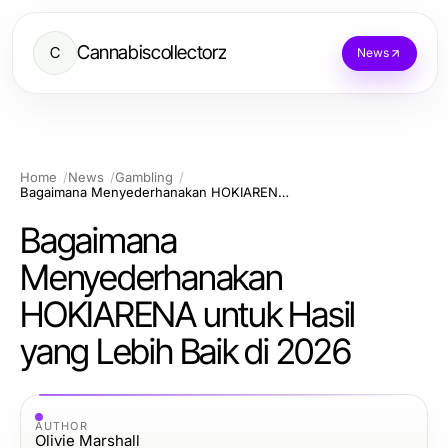
Cannabiscollectorz
C
News
Home
News
Gambling
Bagaimana Menyederhanakan HOKIARENA untuk Hasil yang Lebih Baik di 2026
Bagaimana
Menyederhanakan
HOKIARENA untuk Hasil
yang Lebih Baik di 2026
AUTHOR
Olivie Marshall