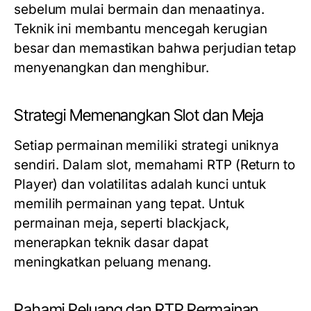
sebelum mulai bermain dan menaatinya.
Teknik ini membantu mencegah kerugian
besar dan memastikan bahwa perjudian tetap
menyenangkan dan menghibur.
Strategi Memenangkan Slot dan Meja
Setiap permainan memiliki strategi uniknya
sendiri. Dalam slot, memahami RTP (Return to
Player) dan volatilitas adalah kunci untuk
memilih permainan yang tepat. Untuk
permainan meja, seperti blackjack,
menerapkan teknik dasar dapat
meningkatkan peluang menang.
Pahami Peluang dan RTP Permainan