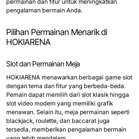
permainan dan fitur untuk meningkatkan
pengalaman bermain Anda.
Pilihan Permainan Menarik di
HOKIARENA
Slot dan Permainan Meja
HOKIARENA menawarkan berbagai game slot
dengan tema dan fitur yang berbeda-beda.
Pemain dapat memilih dari slot klasik hingga
slot video modern yang memiliki grafik
menawan. Selain itu, meja permainan seperti
blackjack, roulette, dan baccarat juga
tersedia, memberikan pengalaman bermain
yang lebih mendalam.