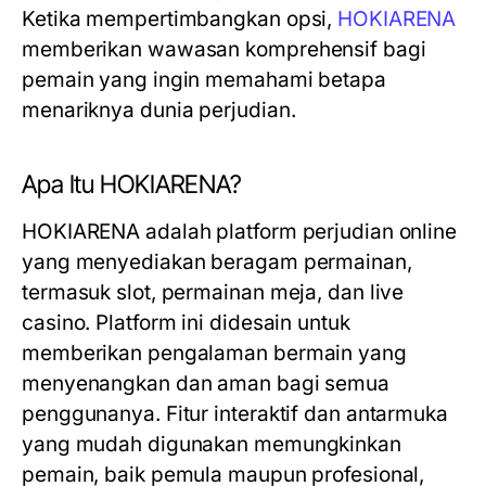
Ketika mempertimbangkan opsi,
HOKIARENA
memberikan wawasan komprehensif bagi
pemain yang ingin memahami betapa
menariknya dunia perjudian.
Apa Itu HOKIARENA?
HOKIARENA adalah platform perjudian online
yang menyediakan beragam permainan,
termasuk slot, permainan meja, dan live
casino. Platform ini didesain untuk
memberikan pengalaman bermain yang
menyenangkan dan aman bagi semua
penggunanya. Fitur interaktif dan antarmuka
yang mudah digunakan memungkinkan
pemain, baik pemula maupun profesional,