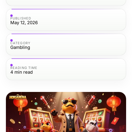
PUBLISHED
May 12, 2026
CATEGORY
Gambling
READING TIME
4
min read