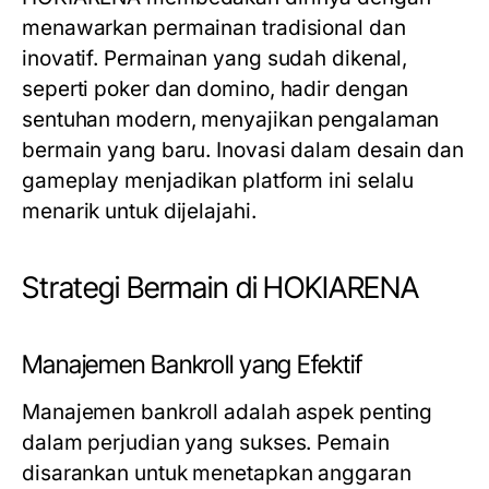
menawarkan permainan tradisional dan
inovatif. Permainan yang sudah dikenal,
seperti poker dan domino, hadir dengan
sentuhan modern, menyajikan pengalaman
bermain yang baru. Inovasi dalam desain dan
gameplay menjadikan platform ini selalu
menarik untuk dijelajahi.
Strategi Bermain di HOKIARENA
Manajemen Bankroll yang Efektif
Manajemen bankroll adalah aspek penting
dalam perjudian yang sukses. Pemain
disarankan untuk menetapkan anggaran