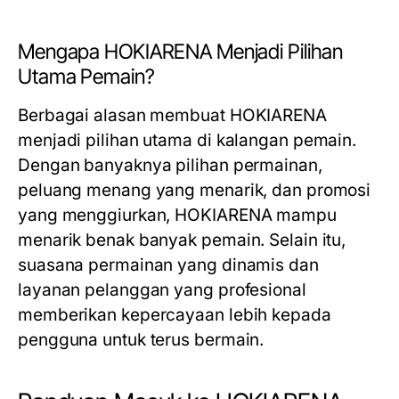
Mengapa HOKIARENA Menjadi Pilihan
Utama Pemain?
Berbagai alasan membuat HOKIARENA
menjadi pilihan utama di kalangan pemain.
Dengan banyaknya pilihan permainan,
peluang menang yang menarik, dan promosi
yang menggiurkan, HOKIARENA mampu
menarik benak banyak pemain. Selain itu,
suasana permainan yang dinamis dan
layanan pelanggan yang profesional
memberikan kepercayaan lebih kepada
pengguna untuk terus bermain.